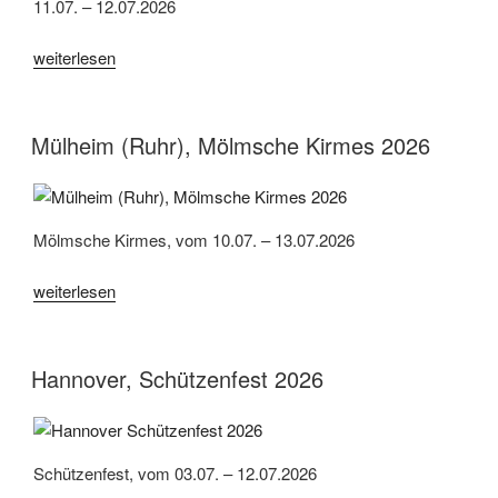
11.07. – 12.07.2026
„Mülheim
weiterlesen
(Ruhr),
Internationales
Orgeltreffen
Mülheim (Ruhr), Mölmsche Kirmes 2026
unter
dem
Motto
Mölmsche Kirmes, vom 10.07. – 13.07.2026
„Wellerhaus
und
„Mülheim
weiterlesen
Friends“
(Ruhr),
2026“
Mölmsche
Kirmes
Hannover, Schützenfest 2026
2026“
Schützenfest, vom 03.07. – 12.07.2026