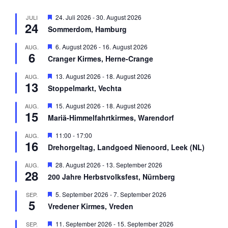
H
24. Juli 2026
-
30. August 2026
JULI
24
e
Sommerdom, Hamburg
r
v
H
6. August 2026
-
16. August 2026
AUG.
o
6
e
r
Cranger Kirmes, Herne-Crange
r
g
v
e
H
13. August 2026
-
18. August 2026
AUG.
o
h
13
e
r
Stoppelmarkt, Vechta
o
r
g
b
v
e
H
15. August 2026
-
18. August 2026
AUG.
e
o
h
15
e
n
r
Mariä-Himmelfahrtkirmes, Warendorf
o
r
g
b
v
e
H
11:00
-
17:00
AUG.
e
o
h
16
e
n
r
Drehorgeltag, Landgoed Nienoord, Leek (NL)
o
r
g
b
v
e
H
28. August 2026
-
13. September 2026
AUG.
e
o
h
28
e
n
r
200 Jahre Herbstvolksfest, Nürnberg
o
r
g
b
v
e
H
5. September 2026
-
7. September 2026
SEP.
e
o
h
5
e
n
r
Vredener Kirmes, Vreden
o
r
g
b
v
e
H
11. September 2026
-
15. September 2026
SEP.
e
o