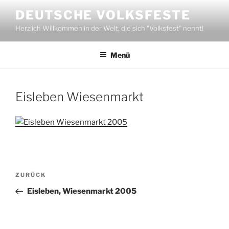
Zum
DEUTSCHE VOLKSFESTE
Inhalt
Herzlich Willkommen in der Welt, die sich "Volksfest" nennt!
springen
Menü
Eisleben Wiesenmarkt
Beitragsnavigation
Vorheriger
ZURÜCK
Beitrag
Eisleben, Wiesenmarkt 2005