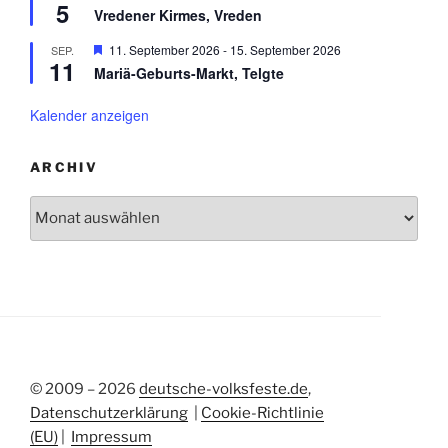
h
5
e
n
r
Vredener Kirmes, Vreden
o
r
g
b
v
e
H
11. September 2026
-
15. September 2026
SEP.
e
o
h
11
e
n
r
Mariä-Geburts-Markt, Telgte
o
r
g
b
v
e
e
o
Kalender anzeigen
h
n
r
o
g
b
e
e
ARCHIV
h
n
o
Archiv
b
e
n
© 2009 – 2026
deutsche-volksfeste.de
,
Datenschutzerklärung
|
Cookie-Richtlinie
(EU)
|
Impressum