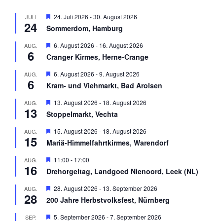
H
24. Juli 2026
-
30. August 2026
JULI
24
e
Sommerdom, Hamburg
r
v
H
6. August 2026
-
16. August 2026
AUG.
o
6
e
r
Cranger Kirmes, Herne-Crange
r
g
v
e
H
6. August 2026
-
9. August 2026
AUG.
o
h
6
e
r
Kram- und Viehmarkt, Bad Arolsen
o
r
g
b
v
e
H
13. August 2026
-
18. August 2026
AUG.
e
o
h
13
e
n
r
Stoppelmarkt, Vechta
o
r
g
b
v
e
H
15. August 2026
-
18. August 2026
AUG.
e
o
h
15
e
n
r
Mariä-Himmelfahrtkirmes, Warendorf
o
r
g
b
v
e
H
11:00
-
17:00
AUG.
e
o
h
16
e
n
r
Drehorgeltag, Landgoed Nienoord, Leek (NL)
o
r
g
b
v
e
H
28. August 2026
-
13. September 2026
AUG.
e
o
h
28
e
n
r
200 Jahre Herbstvolksfest, Nürnberg
o
r
g
b
v
e
H
5. September 2026
-
7. September 2026
SEP.
e
o