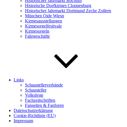
Historischer Jahrmarkt Bochum
Historische Dorfkirmes Cloppenburg
Historischer Jahrmarkt Dortmund Zeche Zollern
München Oide Wiesn
Kirmesausstellungen
Kirmesorgelfestivale
Kirmesorgeln
Fahrgeschäfte
Links
Schaustellerverbände
Schausteller
Volksfeste
Fachzeitschriften
Fanseiten & Fanforen
Datenschutzerklärung
Cookie-Richtlinie (EU)
Impressum