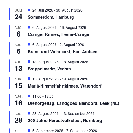
H
24. Juli 2026
-
30. August 2026
JULI
24
e
Sommerdom, Hamburg
r
v
H
6. August 2026
-
16. August 2026
AUG.
o
6
e
r
Cranger Kirmes, Herne-Crange
r
g
v
e
H
6. August 2026
-
9. August 2026
AUG.
o
h
6
e
r
Kram- und Viehmarkt, Bad Arolsen
o
r
g
b
v
e
H
13. August 2026
-
18. August 2026
AUG.
e
o
h
13
e
n
r
Stoppelmarkt, Vechta
o
r
g
b
v
e
H
15. August 2026
-
18. August 2026
AUG.
e
o
h
15
e
n
r
Mariä-Himmelfahrtkirmes, Warendorf
o
r
g
b
v
e
H
11:00
-
17:00
AUG.
e
o
h
16
e
n
r
Drehorgeltag, Landgoed Nienoord, Leek (NL)
o
r
g
b
v
e
H
28. August 2026
-
13. September 2026
AUG.
e
o
h
28
e
n
r
200 Jahre Herbstvolksfest, Nürnberg
o
r
g
b
v
e
H
5. September 2026
-
7. September 2026
SEP.
e
o