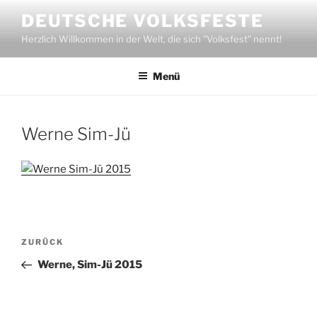
Zum
DEUTSCHE VOLKSFESTE
Inhalt
Herzlich Willkommen in der Welt, die sich "Volksfest" nennt!
springen
Menü
Werne Sim-Jü
Beitragsnavigation
Vorheriger
ZURÜCK
Beitrag
Werne, Sim-Jü 2015