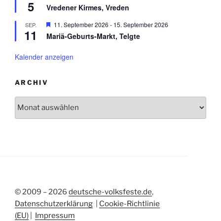
h
5
e
n
r
Vredener Kirmes, Vreden
o
r
g
b
v
e
H
11. September 2026
-
15. September 2026
SEP.
e
o
h
11
e
n
r
Mariä-Geburts-Markt, Telgte
o
r
g
b
v
e
e
o
Kalender anzeigen
h
n
r
o
g
b
e
e
ARCHIV
h
n
o
Archiv
b
e
n
© 2009 – 2026
deutsche-volksfeste.de
,
Datenschutzerklärung
|
Cookie-Richtlinie
(EU)
|
Impressum