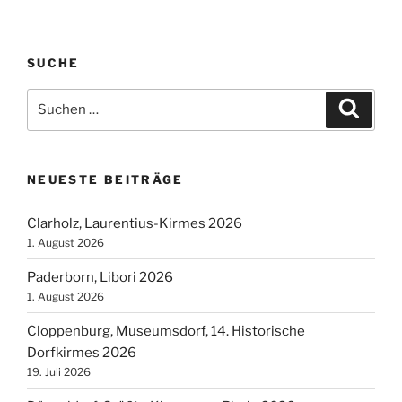
Pop
Up
Freizeitpark
SUCHE
Dürener
Sommer-
Suchen
Suche
Special
nach:
2020“
NEUESTE BEITRÄGE
Clarholz, Laurentius-Kirmes 2026
1. August 2026
Paderborn, Libori 2026
1. August 2026
Cloppenburg, Museumsdorf, 14. Historische
Dorfkirmes 2026
19. Juli 2026