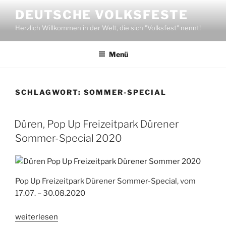
Zum
DEUTSCHE VOLKSFESTE
Inhalt
Herzlich Willkommen in der Welt, die sich "Volksfest" nennt!
springen
Menü
SCHLAGWORT:
SOMMER-SPECIAL
Düren, Pop Up Freizeitpark Dürener
Sommer-Special 2020
Pop Up Freizeitpark Dürener Sommer-Special, vom
17.07. – 30.08.2020
„Düren,
weiterlesen