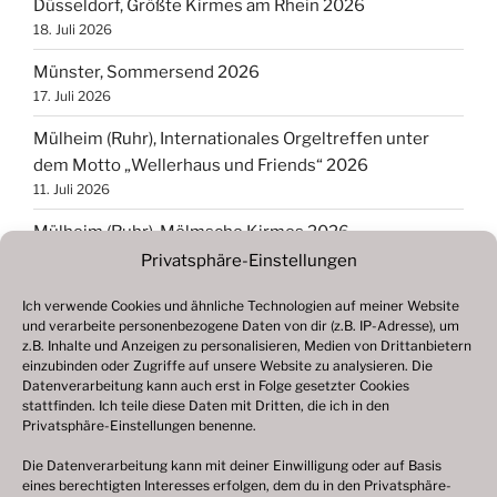
Düsseldorf, Größte Kirmes am Rhein 2026
18. Juli 2026
Münster, Sommersend 2026
17. Juli 2026
Mülheim (Ruhr), Internationales Orgeltreffen unter
dem Motto „Wellerhaus und Friends“ 2026
11. Juli 2026
Mülheim (Ruhr), Mölmsche Kirmes 2026
11. Juli 2026
Privatsphäre-Einstellungen
Hannover, Schützenfest 2026
Ich verwende Cookies und ähnliche Technologien auf meiner Website
4. Juli 2026
und verarbeite personenbezogene Daten von dir (z.B. IP-Adresse), um
z.B. Inhalte und Anzeigen zu personalisieren, Medien von Drittanbietern
Beelen, Jans to Beilen 2026
einzubinden oder Zugriffe auf unsere Website zu analysieren. Die
Datenverarbeitung kann auch erst in Folge gesetzter Cookies
28. Juni 2026
stattfinden. Ich teile diese Daten mit Dritten, die ich in den
Privatsphäre-Einstellungen benenne.
Bad Iburg, 2. Benno Kirmes 2026
19. Juni 2026
Die Datenverarbeitung kann mit deiner Einwilligung oder auf Basis
eines berechtigten Interesses erfolgen, dem du in den Privatsphäre-