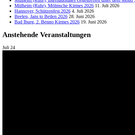
Mülheim (Ruhr), Internationales Orgeltreffen unter dem Motto
Mülheim (Ruhr), Mölmsche Kirmes 2026
11. Juli 2026
Hannover, Schützenfest 2026
4. Juli 2026
Beelen, Jans to Beilen 2026
28. Juni 2026
Bad Iburg, 2. Benno Kirmes 2026
19. Juni 2026
Anstehende Veranstaltungen
Juli
24