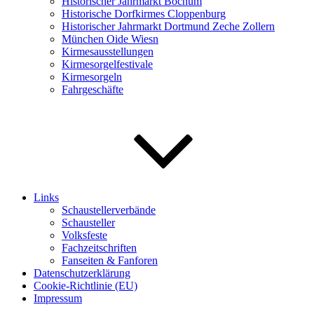
Historischer Jahrmarkt Bochum
Historische Dorfkirmes Cloppenburg
Historischer Jahrmarkt Dortmund Zeche Zollern
München Oide Wiesn
Kirmesausstellungen
Kirmesorgelfestivale
Kirmesorgeln
Fahrgeschäfte
Links
Schaustellerverbände
Schausteller
Volksfeste
Fachzeitschriften
Fanseiten & Fanforen
Datenschutzerklärung
Cookie-Richtlinie (EU)
Impressum