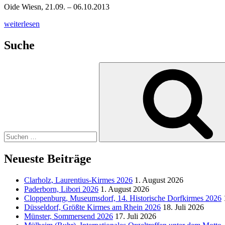
Oide Wiesn, 21.09. – 06.10.2013
„München,
weiterlesen
Oide
Wiesn
Suche
2013“
Suchen
nach:
Neueste Beiträge
Clarholz, Laurentius-Kirmes 2026
1. August 2026
Paderborn, Libori 2026
1. August 2026
Cloppenburg, Museumsdorf, 14. Historische Dorfkirmes 2026
Düsseldorf, Größte Kirmes am Rhein 2026
18. Juli 2026
Münster, Sommersend 2026
17. Juli 2026