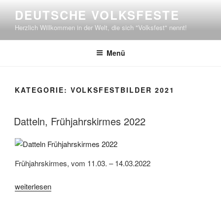
Zum
DEUTSCHE VOLKSFESTE
Inhalt
Herzlich Willkommen in der Welt, die sich "Volksfest" nennt!
springen
Menü
KATEGORIE:
VOLKSFESTBILDER 2021
Datteln, Frühjahrskirmes 2022
Frühjahrskirmes, vom 11.03. – 14.03.2022
„Datteln,
weiterlesen
Frühjahrskirmes
2022“