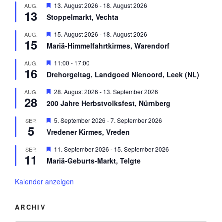
e
H
13. August 2026
-
18. August 2026
AUG.
e
o
h
13
e
n
r
Stoppelmarkt, Vechta
o
r
g
b
v
e
H
15. August 2026
-
18. August 2026
AUG.
e
o
h
15
e
n
r
Mariä-Himmelfahrtkirmes, Warendorf
o
r
g
b
v
e
H
11:00
-
17:00
AUG.
e
o
h
16
e
n
r
Drehorgeltag, Landgoed Nienoord, Leek (NL)
o
r
g
b
v
e
H
28. August 2026
-
13. September 2026
AUG.
e
o
h
28
e
n
r
200 Jahre Herbstvolksfest, Nürnberg
o
r
g
b
v
e
H
5. September 2026
-
7. September 2026
SEP.
e
o
h
5
e
n
r
Vredener Kirmes, Vreden
o
r
g
b
v
e
H
11. September 2026
-
15. September 2026
SEP.
e
o
h
11
e
n
r
Mariä-Geburts-Markt, Telgte
o
r
g
b
v
e
e
o
Kalender anzeigen
h
n
r
o
g
b
e
ARCHIV
e
h
n
o