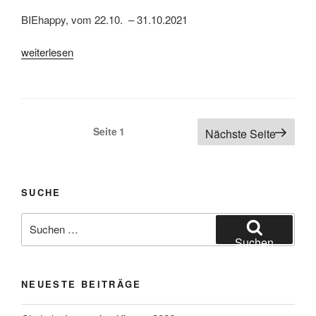
BIEhappy, vom 22.10. – 31.10.2021
„Bielefeld,
weiterlesen
BIEhappy
2021“
Seitennummerierung
Seite
1
Nächste Seite
der
Beiträge
SUCHE
Suchen
nach:
Suchen
NEUESTE BEITRÄGE