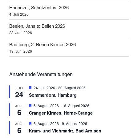
Hannover, Schützenfest 2026
4. Juli 2026
Beelen, Jans to Beilen 2026
28. Juni 2026
Bad Iburg, 2. Benno Kirmes 2026
19. Juni 2026
Anstehende Veranstaltungen
H
24. Juli 2026
-
30. August 2026
JULI
24
e
Sommerdom, Hamburg
r
v
H
6. August 2026
-
16. August 2026
AUG.
o
6
e
r
Cranger Kirmes, Herne-Crange
r
g
v
e
H
6. August 2026
-
9. August 2026
AUG.
o
h
6
e
r
Kram- und Viehmarkt, Bad Arolsen
o
r
g
b
v