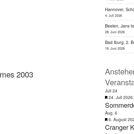
Hannover, Schü
4. Juli 2026
Beelen, Jans t
28. Juni 2026
Bad Iburg, 2. 
19. Juni 2026
Anstehe
rmes 2003
Veranst
Juli
24
H
24. Juli 2026
Sommerd
e
r
Aug.
6
v
H
6. August 20
o
Cranger K
e
r
r