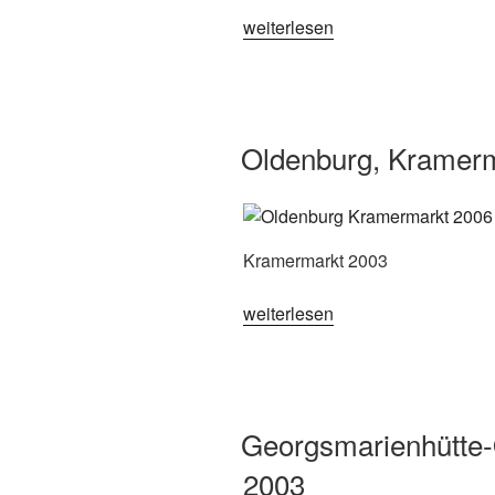
„Zetel,
weiterlesen
Zeteler
Markt
2003“
Oldenburg, Kramer
Kramermarkt 2003
„Oldenburg,
weiterlesen
Kramermarkt
2003“
Georgsmarienhütte
2003