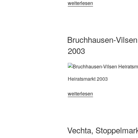
„Greven,
weiterlesen
Großkirmes
2003“
Bruchhausen-Vilsen
2003
Heiratsmarkt 2003
„Bruchhausen-
weiterlesen
Vilsen,
Brokser
Heiratsmarkt
2003“
Vechta, Stoppelmar