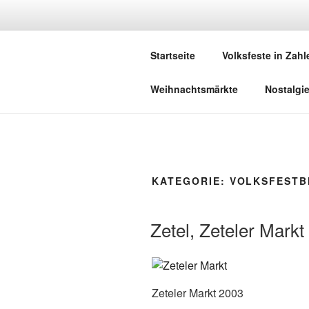
Zum
Inhalt
DEUTSCHE
springen
Startseite
Volksfeste in Zahl
Herzlich Willkommen in der Welt,
Weihnachtsmärkte
Nostalgi
KATEGORIE:
VOLKSFESTB
Zetel, Zeteler Markt
Zeteler Markt 2003