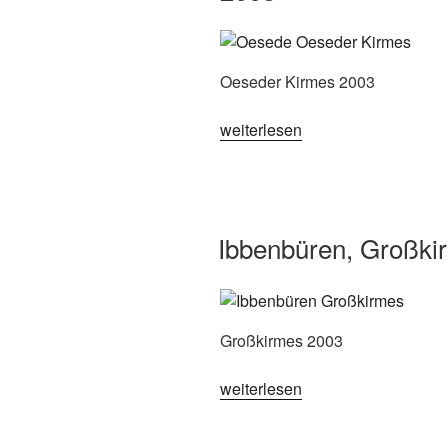
Oeseder Kirmes 2003
„Georgsmarienhütte-
weiterlesen
Oesede,
Oeseder
Kirmes
2003“
Ibbenbüren, Großki
Großkirmes 2003
„Ibbenbüren,
weiterlesen
Großkirmes
2003“