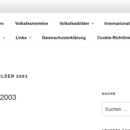
 VOLKSFESTE
en
Volksfesttermine
Volksfestbilder
International
 die sich "Volksfest" nennt!
e
Links
Datenschutzerklärung
Cookie-Richtlini
ILDER 2003
 2003
SUCHE
Suchen
nach: