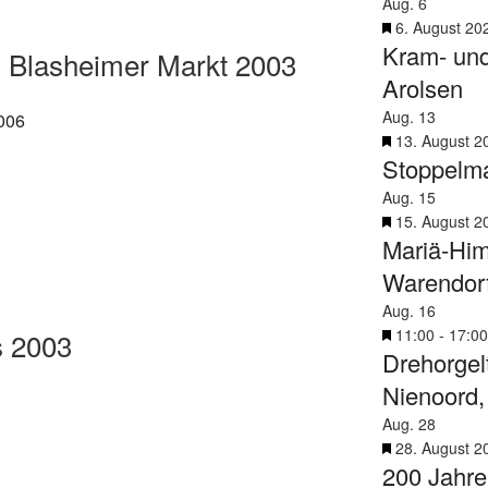
Aug.
6
g
v
H
6. August 20
e
o
Kram- und
e
 Blasheimer Markt 2003
h
r
r
o
Arolsen
g
v
b
e
Aug.
13
o
e
h
H
13. August 2
r
n
o
Stoppelma
e
g
b
r
e
Aug.
15
e
v
h
H
15. August 2
n
o
o
Mariä-Him
e
r
b
r
Warendor
g
e
v
e
Aug.
16
n
o
h
H
11:00
-
17:00
s 2003
r
o
Drehorgel
e
g
b
r
e
Nienoord,
e
v
h
Aug.
28
n
o
o
H
28. August 2
r
b
200 Jahre
e
g
e