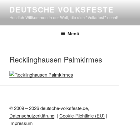
Zum
DEUTSCHE VOLKSFESTE
Inhalt
Herzlich Willkommen in der Welt, die sich "Volksfest" nennt!
springen
Menü
Recklinghausen Palmkirmes
© 2009 – 2026
deutsche-volksfeste.de
,
Datenschutzerklärung
|
Cookie-Richtlinie (EU)
|
Impressum