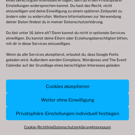
eines berechtigten Interesses erfolgen, dem du in den Privatsphäre-
Einstellungen widersprechen kannst. Du hast das Recht, nicht
einzuwilligen und deine Einwilligung zu einem späteren Zeitpunkt zu
ändern oder zu widerrufen. Weitere Informationen zur Verwendung
deiner Daten findest du in meiner
Datenschutzerklärung
.
Du bist unter 16 Jahre alt? Dann kannst du nicht in optionale Services
einwilligen. Du kannst deine Eltern oder Erziehungsberechtigten bitten,
mit dir in diese Services einzuwilligen.
© 2009 – 2026
deutsche-volksfeste.de
,
Wenn du alle Services akzeptierst, erlaubst du, dass Google Fonts
Datenschutzerklärung
|
Cookie-Richtlinie
geladen wird. Außerdem werden Complianz, Wordpress und The Event
Calendar auf der Grundlage eines berechtigten Interesses geladen.
(EU)
|
Impressum
Cookies akzeptieren
Weiter ohne Einwilligung
Privatsphäre-Einstellungen individuell festlegen
Cookie-Richtlinie
Datenschutzerklärung
Impressum