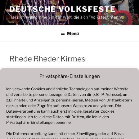
Zum
DEUTSCHE VOLKSFESTE
Inhalt
Herzlich Willkommen in der Welt, die sich "Volksfest" nennt!
springen
Menü
Rhede Rheder Kirmes
Privatsphäre-Einstellungen
Ich verwende Cookies und ähnliche Technologien auf meiner Website
und verarbeite personenbezogene Daten von dir (z.B. IP-Adresse), um
z.B. Inhalte und Anzeigen zu personalisieren, Medien von Drittanbietern
einzubinden oder Zugriffe auf unsere Website zu analysieren. Die
Datenverarbeitung kann auch erst in Folge gesetzter Cookies
stattfinden. Ich teile diese Daten mit Dritten, die ich in den
Privatsphäre-Einstellungen benenne.
Die Datenverarbeitung kann mit deiner Einwilligung oder auf Basis