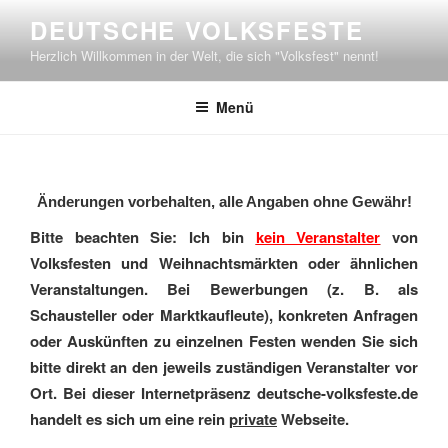
Zum
DEUTSCHE VOLKSFESTE
Inhalt
Herzlich Willkommen in der Welt, die sich "Volksfest" nennt!
springen
Menü
Änderungen vorbehalten, alle Angaben ohne Gewähr!
Bitte beachten Sie: Ich bin
kein Veranstalter
von
Volksfesten und Weihnachtsmärkten oder ähnlichen
Veranstaltungen. Bei Bewerbungen (z. B. als
Schausteller oder Marktkaufleute), konkreten Anfragen
oder Auskünften zu einzelnen Festen wenden Sie sich
bitte direkt an den jeweils zuständigen Veranstalter vor
Ort. Bei dieser Internetpräsenz deutsche-volksfeste.de
handelt es sich um eine rein
private
Webseite.