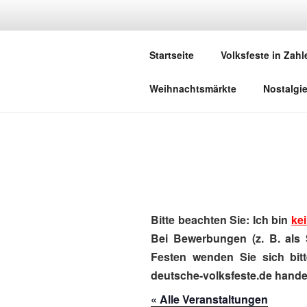
Zum
Inhalt
DEUTSCHE
springen
Startseite
Volksfeste in Zahl
Herzlich Willkommen in der Welt,
Weihnachtsmärkte
Nostalgi
Bitte beachten Sie: Ich bin
kei
Bei Bewerbungen (z. B. als 
Festen wenden Sie sich bitt
deutsche-volksfeste.de handel
« Alle Veranstaltungen