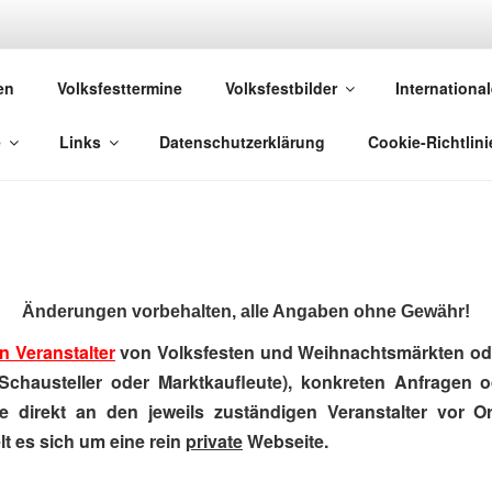
 VOLKSFESTE
en
Volksfesttermine
Volksfestbilder
International
 die sich "Volksfest" nennt!
e
Links
Datenschutzerklärung
Cookie-Richtlini
Änderungen vorbehalten, alle Angaben ohne Gewähr!
n Veranstalter
von Volksfesten und Weihnachtsmärkten ode
Schausteller oder Marktkaufleute), konkreten Anfragen 
e direkt an den jeweils zuständigen Veranstalter vor Ort
t es sich um eine rein
private
Webseite.