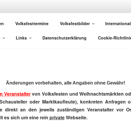
 VOLKSFESTE
en
Volksfesttermine
Volksfestbilder
International
 die sich "Volksfest" nennt!
e
Links
Datenschutzerklärung
Cookie-Richtlini
Änderungen vorbehalten, alle Angaben ohne Gewähr!
n Veranstalter
von Volksfesten und Weihnachtsmärkten ode
Schausteller oder Marktkaufleute), konkreten Anfragen 
e direkt an den jeweils zuständigen Veranstalter vor Ort
t es sich um eine rein
private
Webseite.