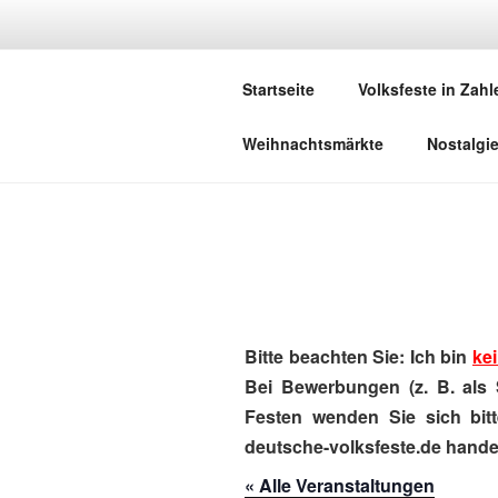
Zum
Inhalt
DEUTSCHE
springen
Startseite
Volksfeste in Zahl
Herzlich Willkommen in der Welt,
Weihnachtsmärkte
Nostalgi
Bitte beachten Sie: Ich bin
kei
Bei Bewerbungen (z. B. als 
Festen wenden Sie sich bitt
deutsche-volksfeste.de handel
« Alle Veranstaltungen