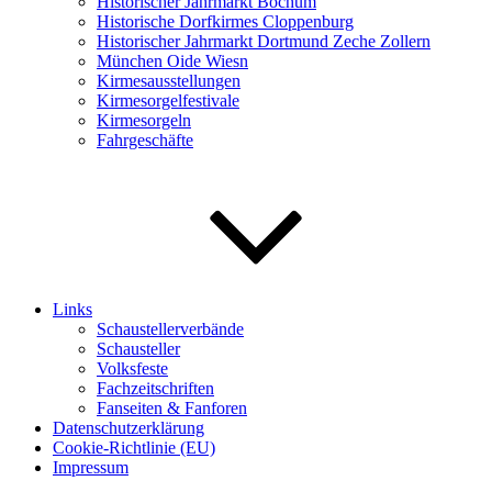
Historischer Jahrmarkt Bochum
Historische Dorfkirmes Cloppenburg
Historischer Jahrmarkt Dortmund Zeche Zollern
München Oide Wiesn
Kirmesausstellungen
Kirmesorgelfestivale
Kirmesorgeln
Fahrgeschäfte
Links
Schaustellerverbände
Schausteller
Volksfeste
Fachzeitschriften
Fanseiten & Fanforen
Datenschutzerklärung
Cookie-Richtlinie (EU)
Impressum