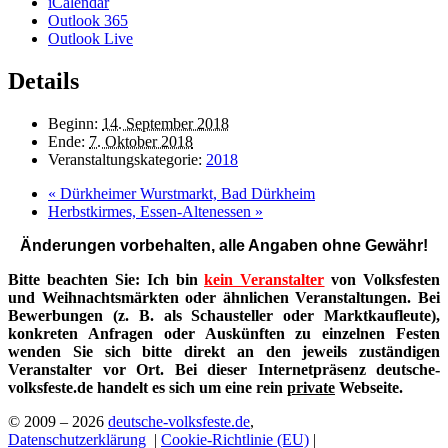
iCalendar
Outlook 365
Outlook Live
Details
Beginn:
14. September 2018
Ende:
7. Oktober 2018
Veranstaltungskategorie:
2018
«
Dürkheimer Wurstmarkt, Bad Dürkheim
Herbstkirmes, Essen-Altenessen
»
Änderungen vorbehalten, alle Angaben ohne Gewähr!
Bitte beachten Sie: Ich bin
kein Veranstalter
von Volksfesten
und Weihnachtsmärkten oder ähnlichen Veranstaltungen. Bei
Bewerbungen (z. B. als Schausteller oder Marktkaufleute),
konkreten Anfragen oder Auskünften zu einzelnen Festen
wenden Sie sich bitte direkt an den jeweils zuständigen
Veranstalter vor Ort. Bei dieser Internetpräsenz deutsche-
volksfeste.de handelt es sich um eine rein
private
Webseite.
© 2009 – 2026
deutsche-volksfeste.de
,
Datenschutzerklärung
|
Cookie-Richtlinie (EU)
|