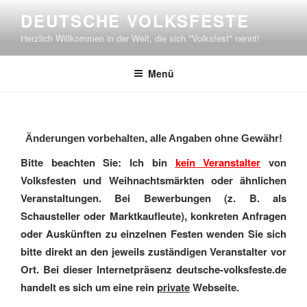
Zum
DEUTSCHE VOLKSFESTE
Inhalt
Herzlich Willkommen in der Welt, die sich "Volksfest" nennt!
springen
Menü
Änderungen vorbehalten, alle Angaben ohne Gewähr!
Bitte beachten Sie: Ich bin
kein Veranstalter
von
Volksfesten und Weihnachtsmärkten oder ähnlichen
Veranstaltungen. Bei Bewerbungen (z. B. als
Schausteller oder Marktkaufleute), konkreten Anfragen
oder Auskünften zu einzelnen Festen wenden Sie sich
bitte direkt an den jeweils zuständigen Veranstalter vor
Ort. Bei dieser Internetpräsenz deutsche-volksfeste.de
handelt es sich um eine rein
private
Webseite.