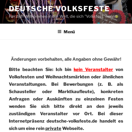
Zum
DEUTSCHE VOLKSFESTE
Inhalt
Herzlich Willkommen in der Welt, die sich "Volksfest" nennt!
springen
Menü
Änderungen vorbehalten, alle Angaben ohne Gewähr!
Bitte beachten Sie: Ich bin
kein Veranstalter
von
Volksfesten und Weihnachtsmärkten oder ähnlichen
Veranstaltungen. Bei Bewerbungen (z. B. als
Schausteller oder Marktkaufleute), konkreten
Anfragen oder Auskünften zu einzelnen Festen
wenden Sie sich bitte direkt an den jeweils
zuständigen Veranstalter vor Ort. Bei dieser
Internetpräsenz deutsche-volksfeste.de handelt es
sich um eine rein
private
Webseite.