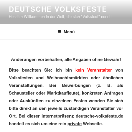
Zum
DEUTSCHE VOLKSFESTE
Inhalt
Herzlich Willkommen in der Welt, die sich "Volksfest" nennt!
springen
Menü
Änderungen vorbehalten, alle Angaben ohne Gewähr!
Bitte beachten Sie: Ich bin
kein Veranstalter
von
Volksfesten und Weihnachtsmärkten oder ähnlichen
Veranstaltungen. Bei Bewerbungen (z. B. als
Schausteller oder Marktkaufleute), konkreten Anfragen
oder Auskünften zu einzelnen Festen wenden Sie sich
bitte direkt an den jeweils zuständigen Veranstalter vor
Ort. Bei dieser Internetpräsenz deutsche-volksfeste.de
handelt es sich um eine rein
private
Webseite.