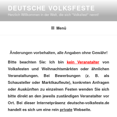
Zum
DEUTSCHE VOLKSFESTE
Inhalt
Herzlich Willkommen in der Welt, die sich "Volksfest" nennt!
springen
Menü
Änderungen vorbehalten, alle Angaben ohne Gewähr!
Bitte beachten Sie: Ich bin
kein Veranstalter
von
Volksfesten und Weihnachtsmärkten oder ähnlichen
Veranstaltungen. Bei Bewerbungen (z. B. als
Schausteller oder Marktkaufleute), konkreten Anfragen
oder Auskünften zu einzelnen Festen wenden Sie sich
bitte direkt an den jeweils zuständigen Veranstalter vor
Ort. Bei dieser Internetpräsenz deutsche-volksfeste.de
handelt es sich um eine rein
private
Webseite.