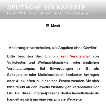
Zum
DEUTSCHE VOLKSFESTE
Inhalt
Herzlich Willkommen in der Welt, die sich "Volksfest" nennt!
springen
Menü
Änderungen vorbehalten, alle Angaben ohne Gewähr!
Bitte beachten Sie: Ich bin
kein Veranstalter
von
Volksfesten und Weihnachtsmärkten oder ähnlichen
Veranstaltungen. Bei Bewerbungen (z. B. als
Schausteller oder Marktkaufleute), konkreten Anfragen
oder Auskünften zu einzelnen Festen wenden Sie sich
bitte direkt an den jeweils zuständigen Veranstalter vor
Ort. Bei dieser Internetpräsenz deutsche-volksfeste.de
handelt es sich um eine rein
private
Webseite.