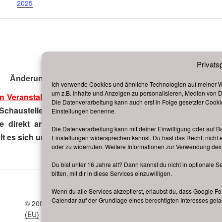
2025
Privats
Änderungen vorbehalten, alle Angaben ohne Gewähr!
Ich verwende Cookies und ähnliche Technologien auf meiner We
um z.B. Inhalte und Anzeigen zu personalisieren, Medien von Dr
n Veranstalter
von Volksfesten und Weihnachtsmärkten ode
Die Datenverarbeitung kann auch erst in Folge gesetzter Cookies 
Schausteller oder Marktkaufleute), konkreten Anfragen 
Einstellungen benenne.
e direkt an den jeweils zuständigen Veranstalter vor Ort
Die Datenverarbeitung kann mit deiner Einwilligung oder auf Ba
t es sich um eine rein
private
Webseite.
Einstellungen widersprechen kannst. Du hast das Recht, nicht 
oder zu widerrufen. Weitere Informationen zur Verwendung dein
Du bist unter 16 Jahre alt? Dann kannst du nicht in optionale S
bitten, mit dir in diese Services einzuwilligen.
Wenn du alle Services akzeptierst, erlaubst du, dass Google
Calendar auf der Grundlage eines berechtigten Interesses gel
© 2009 – 2026
deutsche-volksfeste.de
,
Datenschutzerklärung
(EU)
|
Impressum