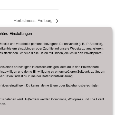
Herbstmess, Freiburg
phäre-Einstellungen
bsite und verarbeite personenbezogene Daten von dir (z.B. IP-Adresse),
ittanbietern einzubinden oder Zugriffe auf unsere Website zu analysieren.
r ähnlichen Veranstaltungen.
stattfinden. Ich teile diese Daten mit Dritten, die ich in den Privatsphäre-
oder Auskünften zu einzelnen
. Bei dieser Internetpräsenz
sis eines berechtigten Interesses erfolgen, dem du in den Privatsphäre-
einzuwilligen und deine Einwilligung zu einem späteren Zeitpunkt zu ändern
er Daten findest du in meiner
Datenschutzerklärung
.
ervices einwilligen. Du kannst deine Eltern oder Erziehungsberechtigten
 Fonts geladen wird. Außerdem werden Complianz, Wordpress und The Event
aden.
|
Cookie-Richtlinie