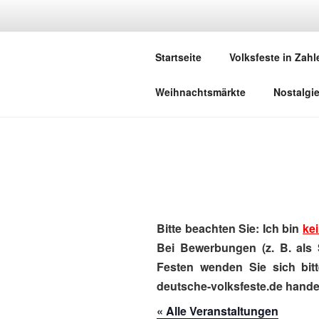
Zum
Inhalt
DEUTSCHE
springen
Startseite
Volksfeste in Zahl
Herzlich Willkommen in der Welt,
Weihnachtsmärkte
Nostalgi
Bitte beachten Sie: Ich bin
kei
Bei Bewerbungen (z. B. als 
Festen wenden Sie sich bitt
deutsche-volksfeste.de handel
« Alle Veranstaltungen