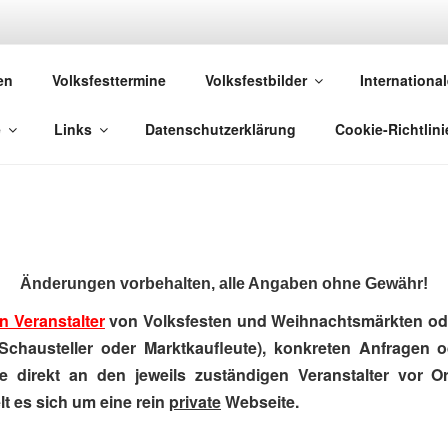
 VOLKSFESTE
en
Volksfesttermine
Volksfestbilder
International
 die sich "Volksfest" nennt!
e
Links
Datenschutzerklärung
Cookie-Richtlini
Änderungen vorbehalten, alle Angaben ohne Gewähr!
n Veranstalter
von Volksfesten und Weihnachtsmärkten ode
Schausteller oder Marktkaufleute), konkreten Anfragen 
e direkt an den jeweils zuständigen Veranstalter vor Ort
t es sich um eine rein
private
Webseite.