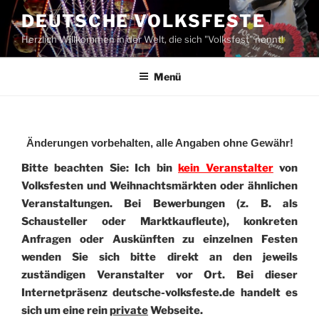
Zum
DEUTSCHE VOLKSFESTE
Inhalt
Herzlich Willkommen in der Welt, die sich "Volksfest" nennt!
springen
Menü
Änderungen vorbehalten, alle Angaben ohne Gewähr!
Bitte beachten Sie: Ich bin
kein Veranstalter
von
Volksfesten und Weihnachtsmärkten oder ähnlichen
Veranstaltungen. Bei Bewerbungen (z. B. als
Schausteller oder Marktkaufleute), konkreten
Anfragen oder Auskünften zu einzelnen Festen
wenden Sie sich bitte direkt an den jeweils
zuständigen Veranstalter vor Ort. Bei dieser
Internetpräsenz deutsche-volksfeste.de handelt es
sich um eine rein
private
Webseite.