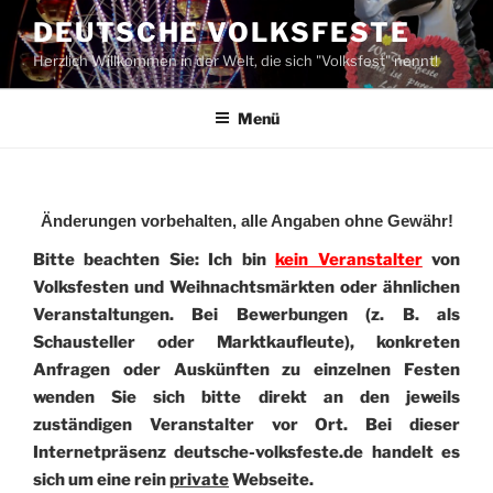
Zum
DEUTSCHE VOLKSFESTE
Inhalt
Herzlich Willkommen in der Welt, die sich "Volksfest" nennt!
springen
Menü
Änderungen vorbehalten, alle Angaben ohne Gewähr!
Bitte beachten Sie: Ich bin
kein Veranstalter
von
Volksfesten und Weihnachtsmärkten oder ähnlichen
Veranstaltungen. Bei Bewerbungen (z. B. als
Schausteller oder Marktkaufleute), konkreten
Anfragen oder Auskünften zu einzelnen Festen
wenden Sie sich bitte direkt an den jeweils
zuständigen Veranstalter vor Ort. Bei dieser
Internetpräsenz deutsche-volksfeste.de handelt es
sich um eine rein
private
Webseite.