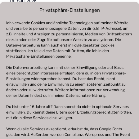
19. April 2026
Veranstaltungskategorie:
Privatsphäre-Einstellungen
2026
Ich verwende Cookies und ähnliche Technologien auf meiner Website
und verarbeite personenbezogene Daten von dir (z.B. IP-Adresse), um
Ostermarkt, Aurich
60. Frühlingsfest, München
z.B. Inhalte und Anzeigen zu personalisieren, Medien von Drittanbietern
einzubinden oder Zugriffe auf unsere Website zu analysieren. Die
Datenverarbeitung kann auch erst in Folge gesetzter Cookies
stattfinden. Ich teile diese Daten mit Dritten, die ich in den
Änderungen vorbehalten, alle Angaben ohne Gewähr!
Privatsphäre-Einstellungen benenne.
Bitte beachten Sie: Ich bin
kein Veranstalter
von
Die Datenverarbeitung kann mit deiner Einwilligung oder auf Basis
Volksfesten und Weihnachtsmärkten oder ähnlichen
eines berechtigten Interesses erfolgen, dem du in den Privatsphäre-
Einstellungen widersprechen kannst. Du hast das Recht, nicht
Veranstaltungen. Bei Bewerbungen (z. B. als
einzuwilligen und deine Einwilligung zu einem späteren Zeitpunkt zu
Schausteller oder Marktkaufleute), konkreten
ändern oder zu widerrufen. Weitere Informationen zur Verwendung
Anfragen oder Auskünften zu einzelnen Festen
deiner Daten findest du in meiner
Datenschutzerklärung
.
wenden Sie sich bitte direkt an den jeweils
Du bist unter 16 Jahre alt? Dann kannst du nicht in optionale Services
zuständigen Veranstalter vor Ort. Bei dieser
einwilligen. Du kannst deine Eltern oder Erziehungsberechtigten bitten,
mit dir in diese Services einzuwilligen.
Internetpräsenz deutsche-volksfeste.de handelt es
sich um eine rein
private
Webseite.
Wenn du alle Services akzeptierst, erlaubst du, dass Google Fonts
geladen wird. Außerdem werden Complianz, Wordpress und The Event