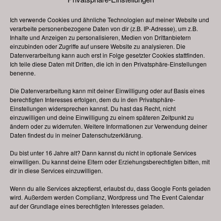
Veranstaltungskategorie:
2024
Ich verwende Cookies und ähnliche Technologien auf meiner Website und
verarbeite personenbezogene Daten von dir (z.B. IP-Adresse), um z.B.
Inhalte und Anzeigen zu personalisieren, Medien von Drittanbietern
Sommerkirmes, Kempen am Niederrhein
Wollmarkt, Arnstadt
einzubinden oder Zugriffe auf unsere Website zu analysieren. Die
Datenverarbeitung kann auch erst in Folge gesetzter Cookies stattfinden.
Ich teile diese Daten mit Dritten, die ich in den Privatsphäre-Einstellungen
benenne.
Änderungen vorbehalten, alle Angaben ohne Gewähr!
Die Datenverarbeitung kann mit deiner Einwilligung oder auf Basis eines
Bitte beachten Sie: Ich bin
kein Veranstalter
von
berechtigten Interesses erfolgen, dem du in den Privatsphäre-
Volksfesten und Weihnachtsmärkten oder ähnlichen
Einstellungen widersprechen kannst. Du hast das Recht, nicht
einzuwilligen und deine Einwilligung zu einem späteren Zeitpunkt zu
Veranstaltungen. Bei Bewerbungen (z. B. als
ändern oder zu widerrufen. Weitere Informationen zur Verwendung deiner
Schausteller oder Marktkaufleute), konkreten Anfragen
Daten findest du in meiner
Datenschutzerklärung
.
oder Auskünften zu einzelnen Festen wenden Sie sich
Du bist unter 16 Jahre alt? Dann kannst du nicht in optionale Services
bitte direkt an den jeweils zuständigen Veranstalter vor
einwilligen. Du kannst deine Eltern oder Erziehungsberechtigten bitten, mit
Ort. Bei dieser Internetpräsenz deutsche-volksfeste.de
dir in diese Services einzuwilligen.
handelt es sich um eine rein
private
Webseite.
Wenn du alle Services akzeptierst, erlaubst du, dass Google Fonts geladen
wird. Außerdem werden Complianz, Wordpress und The Event Calendar
auf der Grundlage eines berechtigten Interesses geladen.