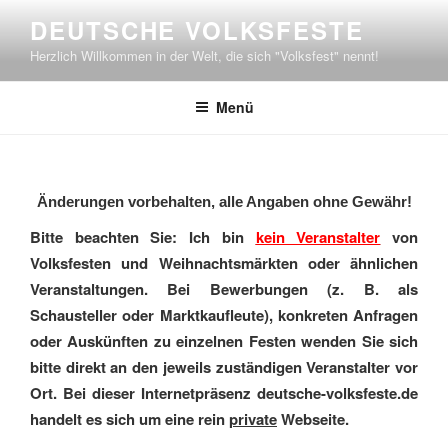
Zum
DEUTSCHE VOLKSFESTE
Inhalt
Herzlich Willkommen in der Welt, die sich "Volksfest" nennt!
springen
Menü
Änderungen vorbehalten, alle Angaben ohne Gewähr!
Bitte beachten Sie: Ich bin
kein Veranstalter
von
Volksfesten und Weihnachtsmärkten oder ähnlichen
Veranstaltungen. Bei Bewerbungen (z. B. als
Schausteller oder Marktkaufleute), konkreten Anfragen
oder Auskünften zu einzelnen Festen wenden Sie sich
bitte direkt an den jeweils zuständigen Veranstalter vor
Ort. Bei dieser Internetpräsenz deutsche-volksfeste.de
handelt es sich um eine rein
private
Webseite.