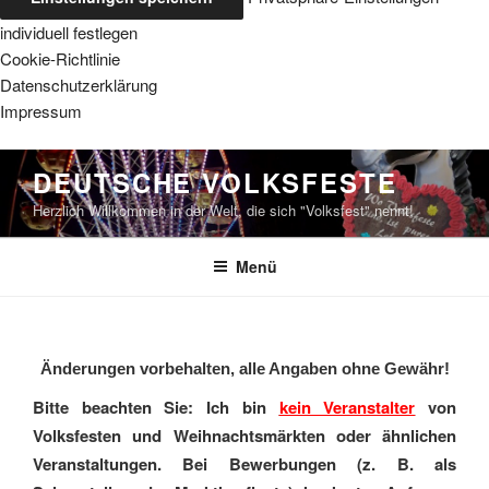
individuell festlegen
Cookie-Richtlinie
Datenschutzerklärung
Impressum
Zum
DEUTSCHE VOLKSFESTE
Inhalt
Herzlich Willkommen in der Welt, die sich "Volksfest" nennt!
springen
Menü
Änderungen vorbehalten, alle Angaben ohne Gewähr!
Bitte beachten Sie: Ich bin
kein Veranstalter
von
Volksfesten und Weihnachtsmärkten oder ähnlichen
Veranstaltungen. Bei Bewerbungen (z. B. als