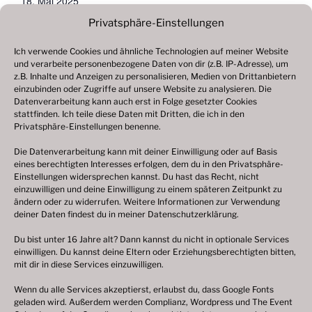
18. Mai 2025
Veranstaltungskategorie:
Privatsphäre-Einstellungen
2025
Ich verwende Cookies und ähnliche Technologien auf meiner Website
und verarbeite personenbezogene Daten von dir (z.B. IP-Adresse), um
Frühjahrskirmes, Lingen
Mai-Volksfest, Northeim
z.B. Inhalte und Anzeigen zu personalisieren, Medien von Drittanbietern
einzubinden oder Zugriffe auf unsere Website zu analysieren. Die
Datenverarbeitung kann auch erst in Folge gesetzter Cookies
stattfinden. Ich teile diese Daten mit Dritten, die ich in den
Änderungen vorbehalten, alle Angaben ohne Gewähr!
Privatsphäre-Einstellungen benenne.
Bitte beachten Sie: Ich bin
kein Veranstalter
von
Die Datenverarbeitung kann mit deiner Einwilligung oder auf Basis
Volksfesten und Weihnachtsmärkten oder ähnlichen
eines berechtigten Interesses erfolgen, dem du in den Privatsphäre-
Einstellungen widersprechen kannst. Du hast das Recht, nicht
Veranstaltungen. Bei Bewerbungen (z. B. als
einzuwilligen und deine Einwilligung zu einem späteren Zeitpunkt zu
Schausteller oder Marktkaufleute), konkreten
ändern oder zu widerrufen. Weitere Informationen zur Verwendung
Anfragen oder Auskünften zu einzelnen Festen
deiner Daten findest du in meiner
Datenschutzerklärung
.
wenden Sie sich bitte direkt an den jeweils
Du bist unter 16 Jahre alt? Dann kannst du nicht in optionale Services
zuständigen Veranstalter vor Ort. Bei dieser
einwilligen. Du kannst deine Eltern oder Erziehungsberechtigten bitten,
mit dir in diese Services einzuwilligen.
Internetpräsenz deutsche-volksfeste.de handelt es
sich um eine rein
private
Webseite.
Wenn du alle Services akzeptierst, erlaubst du, dass Google Fonts
geladen wird. Außerdem werden Complianz, Wordpress und The Event