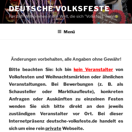
Zum
DEUTSCHE VOLKSFESTE
Inhalt
Herzlich Willkommen in der Welt, die sich "Volksfest" nennt!
springen
Menü
Änderungen vorbehalten, alle Angaben ohne Gewähr!
Bitte beachten Sie: Ich bin
kein Veranstalter
von
Volksfesten und Weihnachtsmärkten oder ähnlichen
Veranstaltungen. Bei Bewerbungen (z. B. als
Schausteller oder Marktkaufleute), konkreten
Anfragen oder Auskünften zu einzelnen Festen
wenden Sie sich bitte direkt an den jeweils
zuständigen Veranstalter vor Ort. Bei dieser
Internetpräsenz deutsche-volksfeste.de handelt es
sich um eine rein
private
Webseite.