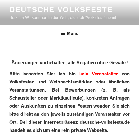
Zum
DEUTSCHE VOLKSFESTE
Inhalt
Herzlich Willkommen in der Welt, die sich "Volksfest" nennt!
springen
Menü
Änderungen vorbehalten, alle Angaben ohne Gewähr!
Bitte beachten Sie: Ich bin
kein Veranstalter
von
Volksfesten und Weihnachtsmärkten oder ähnlichen
Veranstaltungen. Bei Bewerbungen (z. B. als
Schausteller oder Marktkaufleute), konkreten Anfragen
oder Auskünften zu einzelnen Festen wenden Sie sich
bitte direkt an den jeweils zuständigen Veranstalter vor
Ort. Bei dieser Internetpräsenz deutsche-volksfeste.de
handelt es sich um eine rein
private
Webseite.