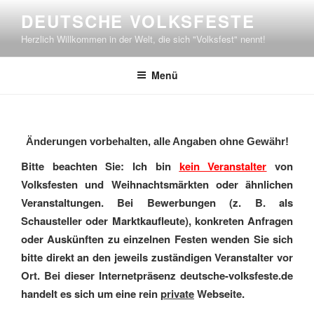
Zum
DEUTSCHE VOLKSFESTE
Inhalt
Herzlich Willkommen in der Welt, die sich "Volksfest" nennt!
springen
Menü
Änderungen vorbehalten, alle Angaben ohne Gewähr!
Bitte beachten Sie: Ich bin
kein Veranstalter
von
Volksfesten und Weihnachtsmärkten oder ähnlichen
Veranstaltungen. Bei Bewerbungen (z. B. als
Schausteller oder Marktkaufleute), konkreten Anfragen
oder Auskünften zu einzelnen Festen wenden Sie sich
bitte direkt an den jeweils zuständigen Veranstalter vor
Ort. Bei dieser Internetpräsenz deutsche-volksfeste.de
handelt es sich um eine rein
private
Webseite.