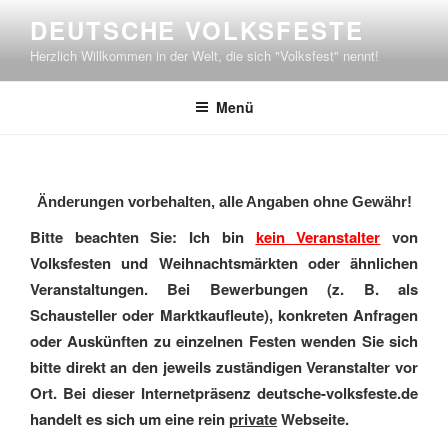
Zum
DEUTSCHE VOLKSFESTE
Inhalt
Herzlich Willkommen in der Welt, die sich "Volksfest" nennt!
springen
Menü
Änderungen vorbehalten, alle Angaben ohne Gewähr!
Bitte beachten Sie: Ich bin
kein Veranstalter
von
Volksfesten und Weihnachtsmärkten oder ähnlichen
Veranstaltungen. Bei Bewerbungen (z. B. als
Schausteller oder Marktkaufleute), konkreten Anfragen
oder Auskünften zu einzelnen Festen wenden Sie sich
bitte direkt an den jeweils zuständigen Veranstalter vor
Ort. Bei dieser Internetpräsenz deutsche-volksfeste.de
handelt es sich um eine rein
private
Webseite.