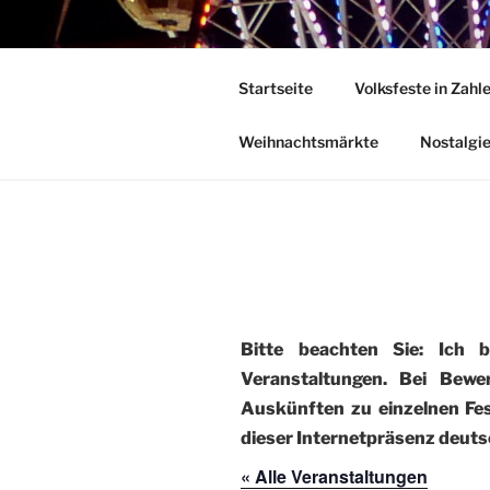
Zum
Inhalt
DEUTSCHE
springen
Startseite
Volksfeste in Zahl
Herzlich Willkommen in der Welt
Weihnachtsmärkte
Nostalgi
Bitte beachten Sie: Ich 
Veranstaltungen. Bei Bewe
Auskünften zu einzelnen Fest
dieser Internetpräsenz deutsc
« Alle Veranstaltungen