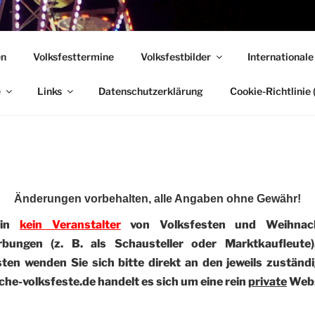
 VOLKSFESTE
en
Volksfesttermine
Volksfestbilder
Internationale
, die sich "Volksfest" nennt!
e
Links
Datenschutzerklärung
Cookie-Richtlinie 
Änderungen vorbehalten, alle Angaben ohne Gewähr!
bin
kein Veranstalter
von Volksfesten und Weihnach
rbungen (z. B. als Schausteller oder Marktkaufleute
en wenden Sie sich bitte direkt an den jeweils zuständi
he-volksfeste.de handelt es sich um eine rein
private
Webs