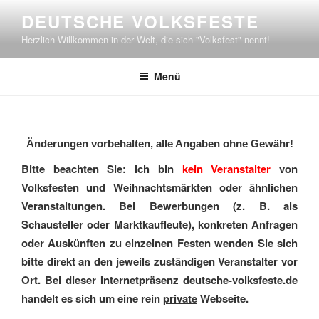
Zum
DEUTSCHE VOLKSFESTE
Inhalt
Herzlich Willkommen in der Welt, die sich "Volksfest" nennt!
springen
Menü
Änderungen vorbehalten, alle Angaben ohne Gewähr!
Bitte beachten Sie: Ich bin
kein Veranstalter
von
Volksfesten und Weihnachtsmärkten oder ähnlichen
Veranstaltungen. Bei Bewerbungen (z. B. als
Schausteller oder Marktkaufleute), konkreten Anfragen
oder Auskünften zu einzelnen Festen wenden Sie sich
bitte direkt an den jeweils zuständigen Veranstalter vor
Ort. Bei dieser Internetpräsenz deutsche-volksfeste.de
handelt es sich um eine rein
private
Webseite.