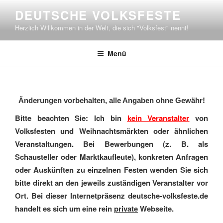
Zum
DEUTSCHE VOLKSFESTE
Inhalt
Herzlich Willkommen in der Welt, die sich "Volksfest" nennt!
springen
Menü
Änderungen vorbehalten, alle Angaben ohne Gewähr!
Bitte beachten Sie: Ich bin
kein Veranstalter
von
Volksfesten und Weihnachtsmärkten oder ähnlichen
Veranstaltungen. Bei Bewerbungen (z. B. als
Schausteller oder Marktkaufleute), konkreten Anfragen
oder Auskünften zu einzelnen Festen wenden Sie sich
bitte direkt an den jeweils zuständigen Veranstalter vor
Ort. Bei dieser Internetpräsenz deutsche-volksfeste.de
handelt es sich um eine rein
private
Webseite.