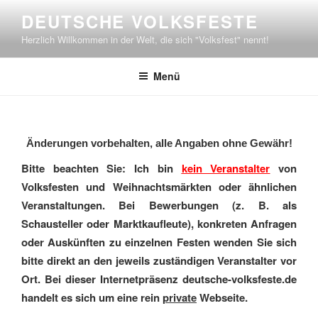
Zum
DEUTSCHE VOLKSFESTE
Inhalt
Herzlich Willkommen in der Welt, die sich "Volksfest" nennt!
springen
Menü
Änderungen vorbehalten, alle Angaben ohne Gewähr!
Bitte beachten Sie: Ich bin
kein Veranstalter
von
Volksfesten und Weihnachtsmärkten oder ähnlichen
Veranstaltungen. Bei Bewerbungen (z. B. als
Schausteller oder Marktkaufleute), konkreten Anfragen
oder Auskünften zu einzelnen Festen wenden Sie sich
bitte direkt an den jeweils zuständigen Veranstalter vor
Ort. Bei dieser Internetpräsenz deutsche-volksfeste.de
handelt es sich um eine rein
private
Webseite.