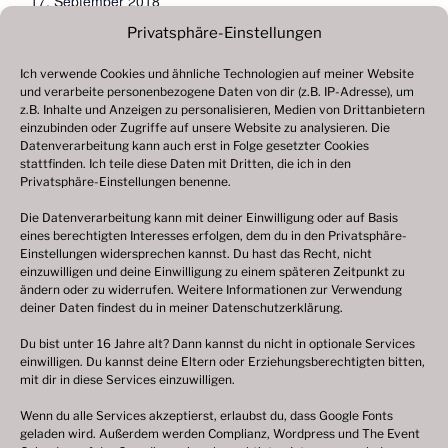
17. September 2018
Veranstaltungskategorie:
Privatsphäre-Einstellungen
2018
Ich verwende Cookies und ähnliche Technologien auf meiner Website
und verarbeite personenbezogene Daten von dir (z.B. IP-Adresse), um
Jahrmarkt, Rodewald
Gesmolder Kirmes, Melle-Gesmold
z.B. Inhalte und Anzeigen zu personalisieren, Medien von Drittanbietern
einzubinden oder Zugriffe auf unsere Website zu analysieren. Die
Datenverarbeitung kann auch erst in Folge gesetzter Cookies
stattfinden. Ich teile diese Daten mit Dritten, die ich in den
Änderungen vorbehalten, alle Angaben ohne Gewähr!
Privatsphäre-Einstellungen benenne.
Bitte beachten Sie: Ich bin
kein Veranstalter
von
Die Datenverarbeitung kann mit deiner Einwilligung oder auf Basis
Volksfesten und Weihnachtsmärkten oder ähnlichen
eines berechtigten Interesses erfolgen, dem du in den Privatsphäre-
Einstellungen widersprechen kannst. Du hast das Recht, nicht
Veranstaltungen. Bei Bewerbungen (z. B. als
einzuwilligen und deine Einwilligung zu einem späteren Zeitpunkt zu
Schausteller oder Marktkaufleute), konkreten
ändern oder zu widerrufen. Weitere Informationen zur Verwendung
Anfragen oder Auskünften zu einzelnen Festen
deiner Daten findest du in meiner
Datenschutzerklärung
.
wenden Sie sich bitte direkt an den jeweils
Du bist unter 16 Jahre alt? Dann kannst du nicht in optionale Services
zuständigen Veranstalter vor Ort. Bei dieser
einwilligen. Du kannst deine Eltern oder Erziehungsberechtigten bitten,
mit dir in diese Services einzuwilligen.
Internetpräsenz deutsche-volksfeste.de handelt es
sich um eine rein
private
Webseite.
Wenn du alle Services akzeptierst, erlaubst du, dass Google Fonts
geladen wird. Außerdem werden Complianz, Wordpress und The Event