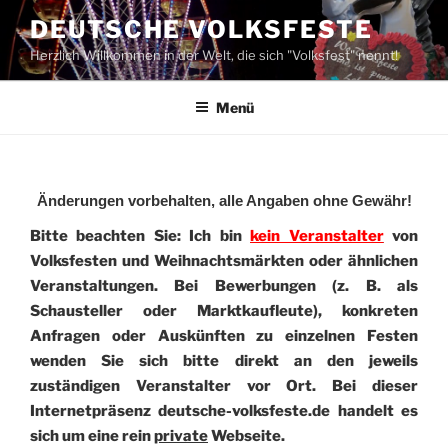
Zum
DEUTSCHE VOLKSFESTE
Inhalt
Herzlich Willkommen in der Welt, die sich "Volksfest" nennt!
springen
Menü
Änderungen vorbehalten, alle Angaben ohne Gewähr!
Bitte beachten Sie: Ich bin
kein Veranstalter
von
Volksfesten und Weihnachtsmärkten oder ähnlichen
Veranstaltungen. Bei Bewerbungen (z. B. als
Schausteller oder Marktkaufleute), konkreten
Anfragen oder Auskünften zu einzelnen Festen
wenden Sie sich bitte direkt an den jeweils
zuständigen Veranstalter vor Ort. Bei dieser
Internetpräsenz deutsche-volksfeste.de handelt es
sich um eine rein
private
Webseite.