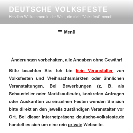
Zum
DEUTSCHE VOLKSFESTE
Inhalt
Herzlich Willkommen in der Welt, die sich "Volksfest" nennt!
springen
Menü
Änderungen vorbehalten, alle Angaben ohne Gewähr!
Bitte beachten Sie: Ich bin
kein Veranstalter
von
Volksfesten und Weihnachtsmärkten oder ähnlichen
Veranstaltungen. Bei Bewerbungen (z. B. als
Schausteller oder Marktkaufleute), konkreten Anfragen
oder Auskünften zu einzelnen Festen wenden Sie sich
bitte direkt an den jeweils zuständigen Veranstalter vor
Ort. Bei dieser Internetpräsenz deutsche-volksfeste.de
handelt es sich um eine rein
private
Webseite.