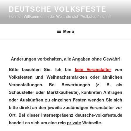
Zum
DEUTSCHE VOLKSFESTE
Inhalt
Herzlich Willkommen in der Welt, die sich "Volksfest" nennt!
springen
Menü
Änderungen vorbehalten, alle Angaben ohne Gewähr!
Bitte beachten Sie: Ich bin
kein Veranstalter
von
Volksfesten und Weihnachtsmärkten oder ähnlichen
Veranstaltungen. Bei Bewerbungen (z. B. als
Schausteller oder Marktkaufleute), konkreten Anfragen
oder Auskünften zu einzelnen Festen wenden Sie sich
bitte direkt an den jeweils zuständigen Veranstalter vor
Ort. Bei dieser Internetpräsenz deutsche-volksfeste.de
handelt es sich um eine rein
private
Webseite.