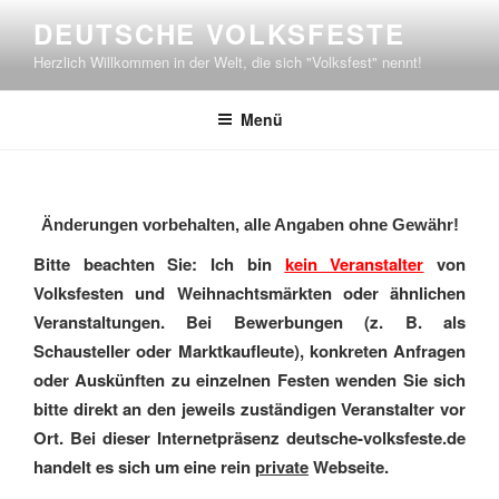
Zum
DEUTSCHE VOLKSFESTE
Inhalt
Herzlich Willkommen in der Welt, die sich "Volksfest" nennt!
springen
Menü
Änderungen vorbehalten, alle Angaben ohne Gewähr!
Bitte beachten Sie: Ich bin
kein Veranstalter
von
Volksfesten und Weihnachtsmärkten oder ähnlichen
Veranstaltungen. Bei Bewerbungen (z. B. als
Schausteller oder Marktkaufleute), konkreten Anfragen
oder Auskünften zu einzelnen Festen wenden Sie sich
bitte direkt an den jeweils zuständigen Veranstalter vor
Ort. Bei dieser Internetpräsenz deutsche-volksfeste.de
handelt es sich um eine rein
private
Webseite.