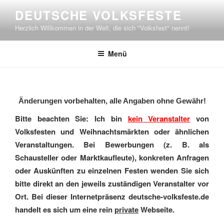
Zum
DEUTSCHE VOLKSFESTE
Inhalt
Herzlich Willkommen in der Welt, die sich "Volksfest" nennt!
springen
Menü
Änderungen vorbehalten, alle Angaben ohne Gewähr!
Bitte beachten Sie: Ich bin
kein Veranstalter
von
Volksfesten und Weihnachtsmärkten oder ähnlichen
Veranstaltungen. Bei Bewerbungen (z. B. als
Schausteller oder Marktkaufleute), konkreten Anfragen
oder Auskünften zu einzelnen Festen wenden Sie sich
bitte direkt an den jeweils zuständigen Veranstalter vor
Ort. Bei dieser Internetpräsenz deutsche-volksfeste.de
handelt es sich um eine rein
private
Webseite.