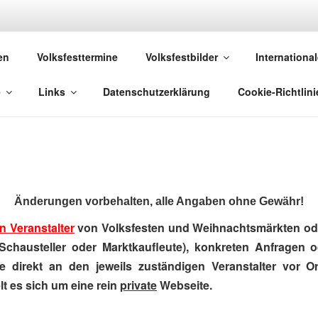
 VOLKSFESTE
en
Volksfesttermine
Volksfestbilder
International
 die sich "Volksfest" nennt!
e
Links
Datenschutzerklärung
Cookie-Richtlini
Änderungen vorbehalten, alle Angaben ohne Gewähr!
n Veranstalter
von Volksfesten und Weihnachtsmärkten ode
Schausteller oder Marktkaufleute), konkreten Anfragen 
e direkt an den jeweils zuständigen Veranstalter vor Ort
t es sich um eine rein
private
Webseite.