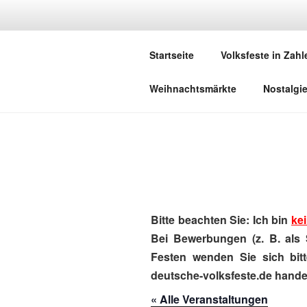
Zum
Inhalt
DEUTSCHE
springen
Startseite
Volksfeste in Zahl
Herzlich Willkommen in der Welt,
Weihnachtsmärkte
Nostalgi
Bitte beachten Sie: Ich bin
kei
Bei Bewerbungen (z. B. als 
Festen wenden Sie sich bitt
deutsche-volksfeste.de handel
« Alle Veranstaltungen