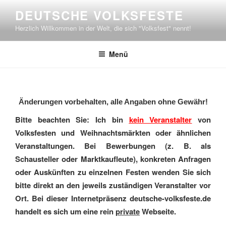
Zum
DEUTSCHE VOLKSFESTE
Inhalt
Herzlich Willkommen in der Welt, die sich "Volksfest" nennt!
springen
Menü
Änderungen vorbehalten, alle Angaben ohne Gewähr!
Bitte beachten Sie: Ich bin
kein Veranstalter
von
Volksfesten und Weihnachtsmärkten oder ähnlichen
Veranstaltungen. Bei Bewerbungen (z. B. als
Schausteller oder Marktkaufleute), konkreten Anfragen
oder Auskünften zu einzelnen Festen wenden Sie sich
bitte direkt an den jeweils zuständigen Veranstalter vor
Ort. Bei dieser Internetpräsenz deutsche-volksfeste.de
handelt es sich um eine rein
private
Webseite.