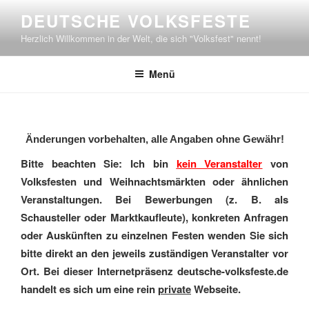
Zum
DEUTSCHE VOLKSFESTE
Inhalt
Herzlich Willkommen in der Welt, die sich "Volksfest" nennt!
springen
Menü
Änderungen vorbehalten, alle Angaben ohne Gewähr!
Bitte beachten Sie: Ich bin
kein Veranstalter
von
Volksfesten und Weihnachtsmärkten oder ähnlichen
Veranstaltungen. Bei Bewerbungen (z. B. als
Schausteller oder Marktkaufleute), konkreten Anfragen
oder Auskünften zu einzelnen Festen wenden Sie sich
bitte direkt an den jeweils zuständigen Veranstalter vor
Ort. Bei dieser Internetpräsenz deutsche-volksfeste.de
handelt es sich um eine rein
private
Webseite.