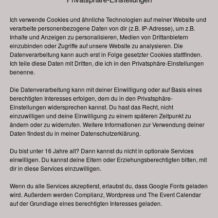
Veranstaltungskategorie:
2018
Ich verwende Cookies und ähnliche Technologien auf meiner Website und
verarbeite personenbezogene Daten von dir (z.B. IP-Adresse), um z.B.
Inhalte und Anzeigen zu personalisieren, Medien von Drittanbietern
Südstadtfest, Fürth
Frühlingsfest, Cham
einzubinden oder Zugriffe auf unsere Website zu analysieren. Die
Datenverarbeitung kann auch erst in Folge gesetzter Cookies stattfinden.
Ich teile diese Daten mit Dritten, die ich in den Privatsphäre-Einstellungen
benenne.
Änderungen vorbehalten, alle Angaben ohne Gewähr!
Die Datenverarbeitung kann mit deiner Einwilligung oder auf Basis eines
Bitte beachten Sie: Ich bin
kein Veranstalter
von
berechtigten Interesses erfolgen, dem du in den Privatsphäre-
Volksfesten und Weihnachtsmärkten oder ähnlichen
Einstellungen widersprechen kannst. Du hast das Recht, nicht
einzuwilligen und deine Einwilligung zu einem späteren Zeitpunkt zu
Veranstaltungen. Bei Bewerbungen (z. B. als
ändern oder zu widerrufen. Weitere Informationen zur Verwendung deiner
Schausteller oder Marktkaufleute), konkreten Anfragen
Daten findest du in meiner
Datenschutzerklärung
.
oder Auskünften zu einzelnen Festen wenden Sie sich
Du bist unter 16 Jahre alt? Dann kannst du nicht in optionale Services
bitte direkt an den jeweils zuständigen Veranstalter vor
einwilligen. Du kannst deine Eltern oder Erziehungsberechtigten bitten, mit
Ort. Bei dieser Internetpräsenz deutsche-volksfeste.de
dir in diese Services einzuwilligen.
handelt es sich um eine rein
private
Webseite.
Wenn du alle Services akzeptierst, erlaubst du, dass Google Fonts geladen
wird. Außerdem werden Complianz, Wordpress und The Event Calendar
auf der Grundlage eines berechtigten Interesses geladen.