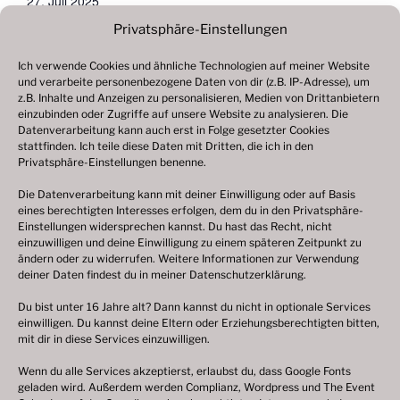
27. Juli 2025
Veranstaltungskategorie:
Privatsphäre-Einstellungen
2025
Ich verwende Cookies und ähnliche Technologien auf meiner Website
und verarbeite personenbezogene Daten von dir (z.B. IP-Adresse), um
Schützenfest, Lichtenfels
Volksfest, Waldkraiburg
z.B. Inhalte und Anzeigen zu personalisieren, Medien von Drittanbietern
einzubinden oder Zugriffe auf unsere Website zu analysieren. Die
Datenverarbeitung kann auch erst in Folge gesetzter Cookies
stattfinden. Ich teile diese Daten mit Dritten, die ich in den
Änderungen vorbehalten, alle Angaben ohne Gewähr!
Privatsphäre-Einstellungen benenne.
Bitte beachten Sie: Ich bin
kein Veranstalter
von
Die Datenverarbeitung kann mit deiner Einwilligung oder auf Basis
Volksfesten und Weihnachtsmärkten oder ähnlichen
eines berechtigten Interesses erfolgen, dem du in den Privatsphäre-
Einstellungen widersprechen kannst. Du hast das Recht, nicht
Veranstaltungen. Bei Bewerbungen (z. B. als
einzuwilligen und deine Einwilligung zu einem späteren Zeitpunkt zu
Schausteller oder Marktkaufleute), konkreten
ändern oder zu widerrufen. Weitere Informationen zur Verwendung
Anfragen oder Auskünften zu einzelnen Festen
deiner Daten findest du in meiner
Datenschutzerklärung
.
wenden Sie sich bitte direkt an den jeweils
Du bist unter 16 Jahre alt? Dann kannst du nicht in optionale Services
zuständigen Veranstalter vor Ort. Bei dieser
einwilligen. Du kannst deine Eltern oder Erziehungsberechtigten bitten,
mit dir in diese Services einzuwilligen.
Internetpräsenz deutsche-volksfeste.de handelt es
sich um eine rein
private
Webseite.
Wenn du alle Services akzeptierst, erlaubst du, dass Google Fonts
geladen wird. Außerdem werden Complianz, Wordpress und The Event