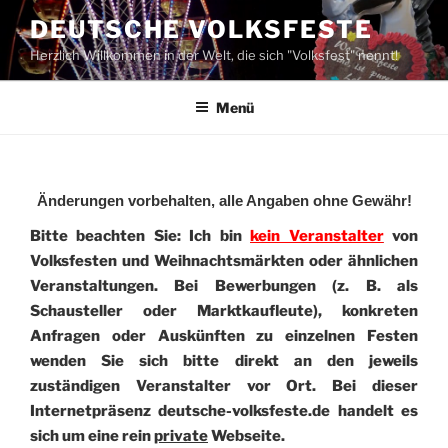
Zum
DEUTSCHE VOLKSFESTE
Inhalt
Herzlich Willkommen in der Welt, die sich "Volksfest" nennt!
springen
Menü
Änderungen vorbehalten, alle Angaben ohne Gewähr!
Bitte beachten Sie: Ich bin
kein Veranstalter
von
Volksfesten und Weihnachtsmärkten oder ähnlichen
Veranstaltungen. Bei Bewerbungen (z. B. als
Schausteller oder Marktkaufleute), konkreten
Anfragen oder Auskünften zu einzelnen Festen
wenden Sie sich bitte direkt an den jeweils
zuständigen Veranstalter vor Ort. Bei dieser
Internetpräsenz deutsche-volksfeste.de handelt es
sich um eine rein
private
Webseite.