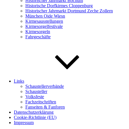
Historischer Jahrmarkt Bochum
Historische Dorfkirmes Cloppenburg
Historischer Jahrmarkt Dortmund Zeche Zollern
München Oide Wiesn
Kirmesausstellungen
Kirmesorgelfestivale
Kirmesorgeln
Fahrgeschäfte
Links
Schaustellerverbände
Schausteller
Volksfeste
Fachzeitschriften
Fanseiten & Fanforen
Datenschutzerklärung
Cookie-Richtlinie (EU)
Impressum