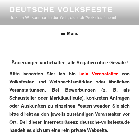
Zum
DEUTSCHE VOLKSFESTE
Inhalt
Herzlich Willkommen in der Welt, die sich "Volksfest" nennt!
springen
Menü
Änderungen vorbehalten, alle Angaben ohne Gewähr!
Bitte beachten Sie: Ich bin
kein Veranstalter
von
Volksfesten und Weihnachtsmärkten oder ähnlichen
Veranstaltungen. Bei Bewerbungen (z. B. als
Schausteller oder Marktkaufleute), konkreten Anfragen
oder Auskünften zu einzelnen Festen wenden Sie sich
bitte direkt an den jeweils zuständigen Veranstalter vor
Ort. Bei dieser Internetpräsenz deutsche-volksfeste.de
handelt es sich um eine rein
private
Webseite.