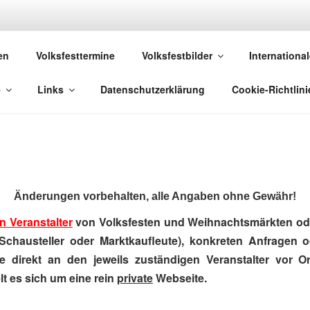
 VOLKSFESTE
en
Volksfesttermine
Volksfestbilder
International
 die sich "Volksfest" nennt!
e
Links
Datenschutzerklärung
Cookie-Richtlini
Änderungen vorbehalten, alle Angaben ohne Gewähr!
n Veranstalter
von Volksfesten und Weihnachtsmärkten ode
Schausteller oder Marktkaufleute), konkreten Anfragen 
e direkt an den jeweils zuständigen Veranstalter vor Ort
t es sich um eine rein
private
Webseite.