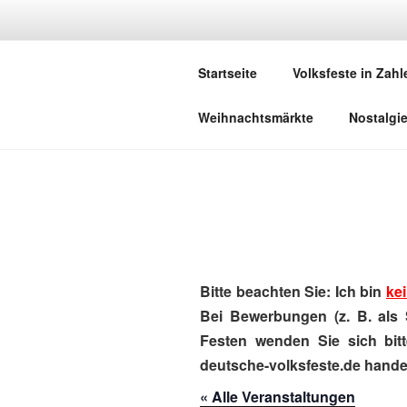
Zum
Inhalt
DEUTSCHE
springen
Startseite
Volksfeste in Zahl
Herzlich Willkommen in der Welt,
Weihnachtsmärkte
Nostalgi
Bitte beachten Sie: Ich bin
kei
Bei Bewerbungen (z. B. als 
Festen wenden Sie sich bitt
deutsche-volksfeste.de handel
« Alle Veranstaltungen