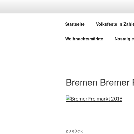
Zum
Inhalt
DEUTSCHE
springen
Startseite
Volksfeste in Zahl
Herzlich Willkommen in der Welt
Weihnachtsmärkte
Nostalgie
Bremen Bremer F
Beitragsnavigation
Vorheriger
ZURÜCK