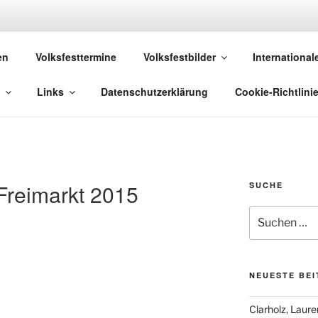
 VOLKSFESTE
en
Volksfesttermine
Volksfestbilder
International
, die sich "Volksfest" nennt!
Links
Datenschutzerklärung
Cookie-Richtlinie
reimarkt 2015
SUCHE
Suchen
nach:
NEUESTE BE
Clarholz, Laur