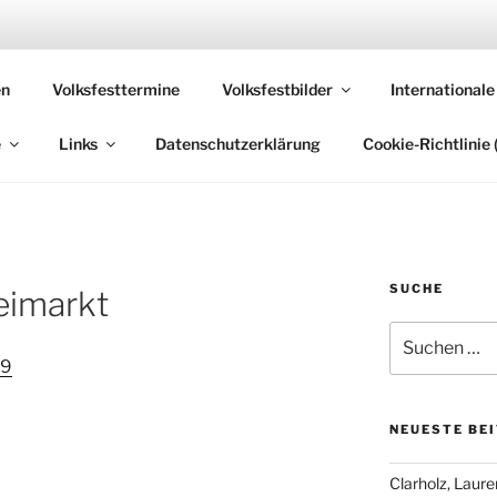
 VOLKSFESTE
en
Volksfesttermine
Volksfestbilder
Internationale
, die sich "Volksfest" nennt!
e
Links
Datenschutzerklärung
Cookie-Richtlinie 
SUCHE
eimarkt
Suchen
nach:
NEUESTE BE
Clarholz, Laur