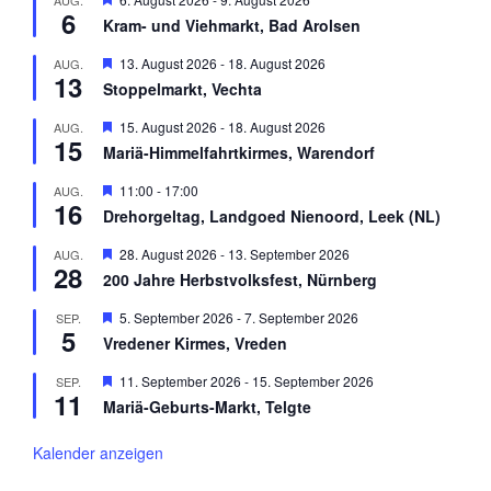
AUG.
o
h
6
e
r
Kram- und Viehmarkt, Bad Arolsen
o
r
g
b
v
e
H
13. August 2026
-
18. August 2026
AUG.
e
o
h
13
e
n
r
Stoppelmarkt, Vechta
o
r
g
b
v
e
H
15. August 2026
-
18. August 2026
AUG.
e
o
h
15
e
n
r
Mariä-Himmelfahrtkirmes, Warendorf
o
r
g
b
v
e
H
11:00
-
17:00
AUG.
e
o
h
16
e
n
r
Drehorgeltag, Landgoed Nienoord, Leek (NL)
o
r
g
b
v
e
H
28. August 2026
-
13. September 2026
AUG.
e
o
h
28
e
n
r
200 Jahre Herbstvolksfest, Nürnberg
o
r
g
b
v
e
H
5. September 2026
-
7. September 2026
SEP.
e
o
h
5
e
n
r
Vredener Kirmes, Vreden
o
r
g
b
v
e
H
11. September 2026
-
15. September 2026
SEP.
e
o
h
11
e
n
r
Mariä-Geburts-Markt, Telgte
o
r
g
b
v
e
e
o
Kalender anzeigen
h
n
r
o
g