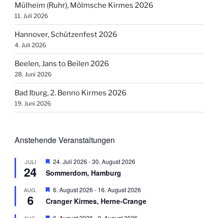
Mülheim (Ruhr), Mölmsche Kirmes 2026
11. Juli 2026
Hannover, Schützenfest 2026
4. Juli 2026
Beelen, Jans to Beilen 2026
28. Juni 2026
Bad Iburg, 2. Benno Kirmes 2026
19. Juni 2026
Anstehende Veranstaltungen
H
24. Juli 2026
-
30. August 2026
JULI
24
e
Sommerdom, Hamburg
r
v
H
6. August 2026
-
16. August 2026
AUG.
o
6
e
r
Cranger Kirmes, Herne-Crange
r
g
v
e
H
6. August 2026
-
9. August 2026