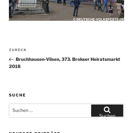
Beitragsnavigation
Vorheriger
ZURÜCK
Beitrag
Bruchhausen-Vilsen, 373. Brokser Heiratsmarkt
2018
SUCHE
Suchen
nach:
Suchen