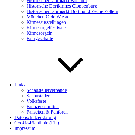
Historischer Jahrmarkt Bochum
Historische Dorfkirmes Cloppenburg
Historischer Jahrmarkt Dortmund Zeche Zollern
München Oide Wiesn
Kirmesausstellungen
Kirmesorgelfestivale
Kirmesorgeln
Fahrgeschäfte
Links
Schaustellerverbände
Schausteller
Volksfeste
Fachzeitschriften
Fanseiten & Fanforen
Datenschutzerklärung
Cookie-Richtlinie (EU)
Impressum