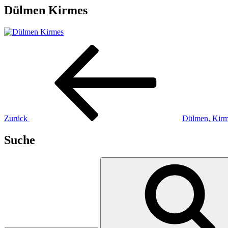
Dülmen Kirmes
Beitragsnavigation
Vorheriger
Beitrag
Zurück
Dülmen, Kirm
Suche
Suchen
nach: